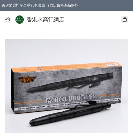
首次購買即享全單95折優惠 （固定價格產品除外）
澳門地區購物滿$800免運費
香港地區購物滿$600免運費
購買滿HK$1000即可免費獲得一個GEARLEX Small Ear Carabiner 2.0 扣環
香港永高行網店