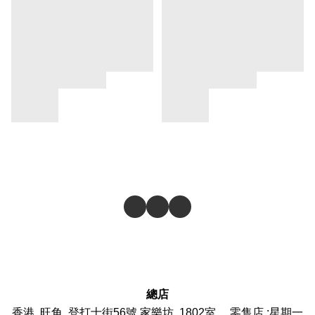
總店
香港, 旺角, 登打士街56號,家樂坊, 1802室 零售店 :
星期一