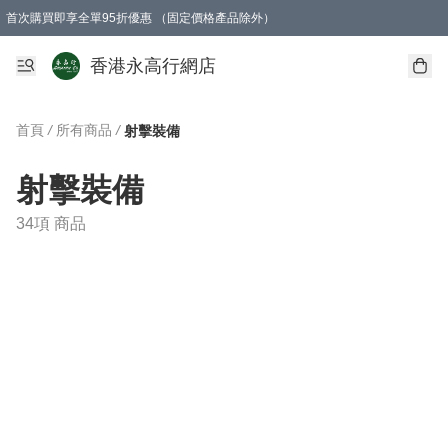
首次購買即享全單95折優惠 （固定價格產品除外）
澳門地區購物滿$800免運費
香港地區購物滿$600免運費
購買滿HK$1000即可免費獲得一個GEARLEX Small Ear Carabiner 2.0 扣環
香港永高行網店
首頁
/
所有商品
/
射擊裝備
射擊裝備
34項 商品