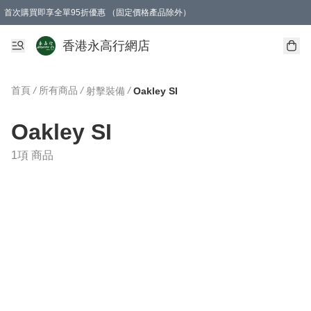
首次購買即享全單95折優惠 （固定價格產品除外）
澳門地區購物滿$800免運費
香港地區購物滿$600免運費
購買滿HK$1000即可免費獲得一個GEARLEX Small Ear Carabiner 2.0 扣環
香港永高行網店
首頁
/
所有商品
/
/
射擊裝備
Oakley SI
Oakley SI
1項 商品