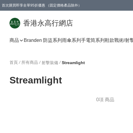
首次購買即享全單95折優惠 （固定價格產品除外）
澳門地區購物滿$800免運費
香港地區購物滿$600免運費
購買滿HK$1000即可免費獲得一個GEARLEX Small Ear Carabiner 2.0 扣環
香港永高行網店
商品
Branden 防盜系列
雨傘系列
手電筒系列
鞋款
戰術/射
首頁
/
所有商品
/
/
射擊裝備
Streamlight
Streamlight
0項 商品