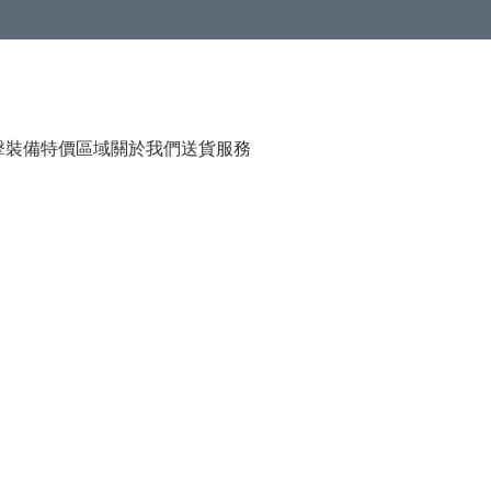
（贈品），售完即止
擊裝備
特價區域
關於我們
送貨服務