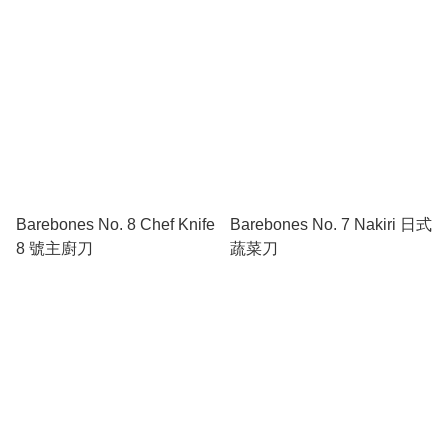
Barebones No. 8 Chef Knife
Barebones No. 7 Nakiri 日式
8 號主廚刀
蔬菜刀