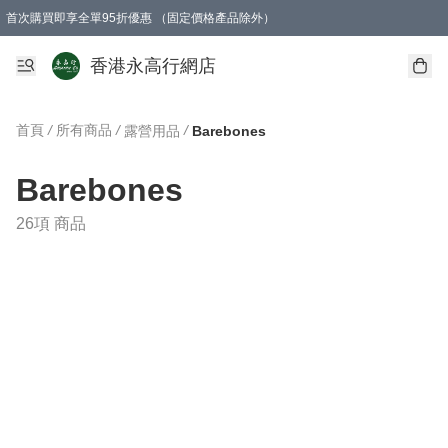
首次購買即享全單95折優惠 （固定價格產品除外）
澳門地區購物滿$800免運費
香港地區購物滿$600免運費
購買滿HK$1000即可免費獲得一個GEARLEX Small Ear Carabiner 2.0 扣環
香港永高行網店
首頁
/
所有商品
/
/
露營用品
Barebones
Barebones
26項 商品