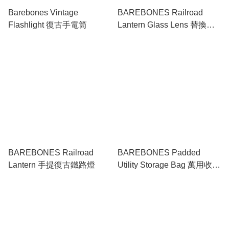
Barebones Vintage
BAREBONES Railroad
Flashlight 復古手電筒
Lantern Glass Lens 替換玻
璃燈罩
BAREBONES Railroad
BAREBONES Padded
Lantern 手提復古鐵路燈
Utility Storage Bag 萬用收納
袋