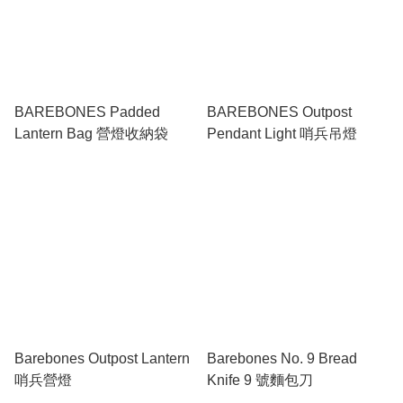
BAREBONES Padded
BAREBONES Outpost
Lantern Bag 營燈收納袋
Pendant Light 哨兵吊燈
Barebones Outpost Lantern
Barebones No. 9 Bread
哨兵營燈
Knife 9 號麵包刀