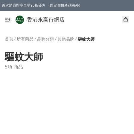
首次購買即享全單95折優惠 （固定價格產品除外）
澳門地區購物滿$800免運費
香港地區購物滿$600免運費
購買滿HK$1000即可免費獲得一個GEARLEX Small Ear Carabiner 2.0 扣環
香港永高行網店
首頁
/
所有商品
/
/
/
品牌分類
其他品牌
驅蚊大師
驅蚊大師
5項 商品