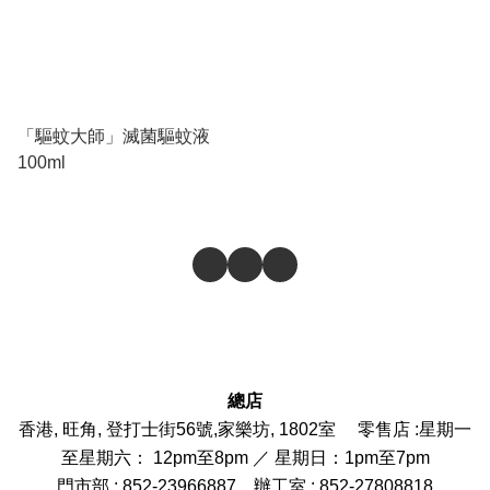
「驅蚊大師」滅菌驅蚊液
100ml
總店
香港, 旺角, 登打士街56號,家樂坊, 1802室 零售店 :
星期一
至星期六： 12pm至8pm ／ 星期日：1pm至7pm
門市部
: 852-
23966887
辦工室 : 852-27808818