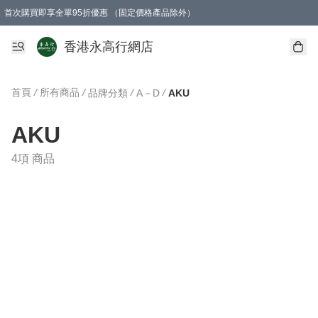
首次購買即享全單95折優惠 （固定價格產品除外）
澳門地區購物滿$800免運費
香港地區購物滿$600免運費
購買滿HK$1000即可免費獲得一個GEARLEX Small Ear Carabiner 2.0 扣環
香港永高行網店
首頁
/
所有商品
/
/
/
品牌分類
A－D
AKU
AKU
4項 商品