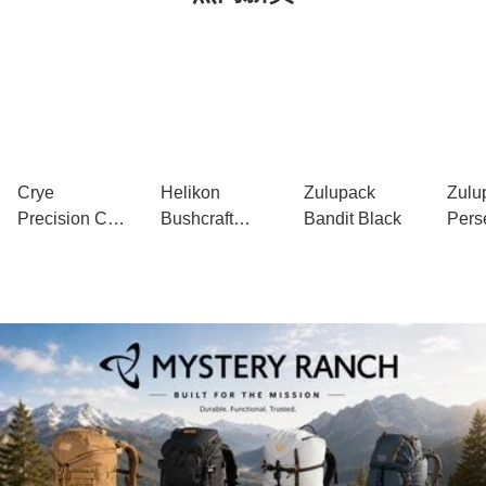
Crye
Helikon
Zulupack
Zulu
Precision CP
Bushcraft
Bandit Black
Pers
Logo Trucker
Haversack
Hat
Bag 戶外單肩
包