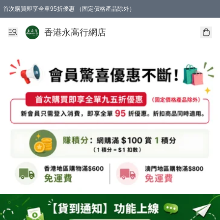
首次購買即享全單95折優惠 （固定價格產品除外）
澳門地區購物滿$800免運費
香港地區購物滿$600免運費
購買滿HK$1000即可免費獲得一個GEARLEX Small Ear Carabiner 2.0 扣環
香港永高行網店