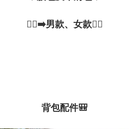
🏃‍♂️‍➡️男款、女款🏃‍♀️
背包配件🎒