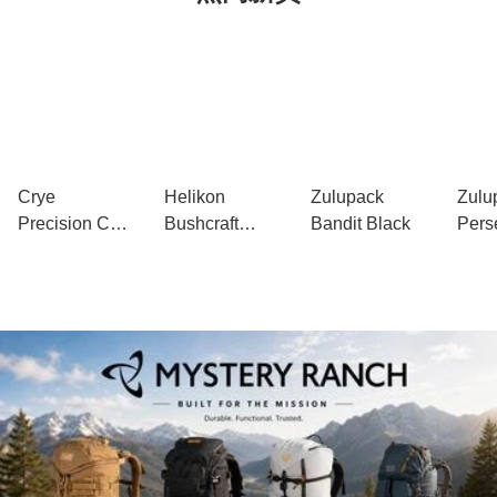
Crye
Helikon
Zulupack
Zulu
Precision CP
Bushcraft
Bandit Black
Pers
Logo Trucker
Haversack
Hat
Bag 戶外單肩
包