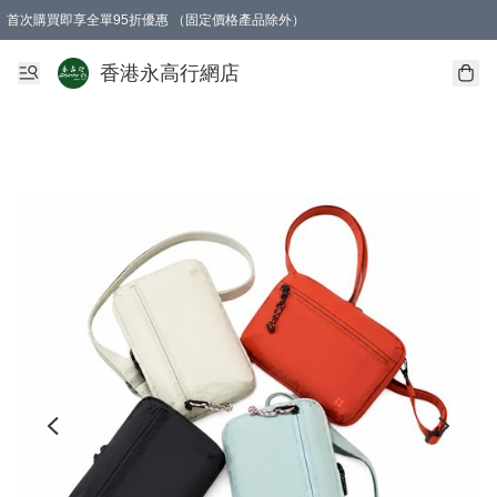
首次購買即享全單95折優惠 （固定價格產品除外）
澳門地區購物滿$800免運費
香港地區購物滿$600免運費
購買滿HK$1000即可免費獲得一個GEARLEX Small Ear Carabiner 2.0 扣環
香港永高行網店