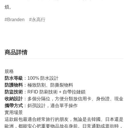
煩。
Branden
永高行
商品詳情
規格
防水等級
：100% 防水設計
防護物料
：極致防割、防撕裂物料
防盜技術
：RFID 防刷技術 + 自帶拉鏈鎖
收納設計
：多個分隔位，方便分類放信用卡、身份證、現金
攜帶方式
：斜孭設計，適合單手操作
實用場景
這款銀包最適合經常旅行的朋友，無論是去韓國、日本還是
歐洲，都能安心把重要物品放在身前。日常通勤或逛街時，