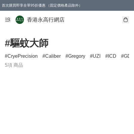
首次購買即享全單95折優惠 （固定價格產品除外）
澳門地區購物滿$800免運費
香港地區購物滿$600免運費
購買滿HK$1000即可免費獲得一個GEARLEX Small Ear Carabiner 2.0 扣環
香港永高行網店
#驅蚊大師
CryePrecision
Caliber
Gregory
UZI
ICD
GD
5項 商品