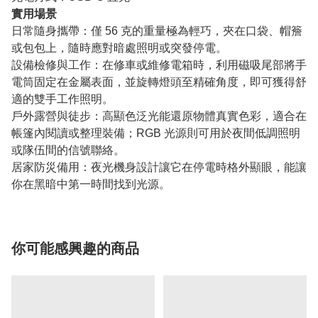
實用場景
日常隨身攜帶：僅 56 克的重量極為輕巧，夾在口袋、帽簷
或包包上，隨時應對暗處照明或突發停電。
設備檢修與工作：在修車或維修電箱時，利用磁吸尾部將手
電筒固定在金屬表面，並旋轉燈頭至精確角度，即可獲得舒
適的雙手工作照明。
戶外露營與徒步：高顯色泛光能還原物體真實色彩，適合在
帳篷內閱讀或整理裝備；RGB 光源則可用於夜間低調照明
或隊伍間的信號聯絡。
居家防災備用：夜光機身設計讓它在停電時格外顯眼，能讓
你在黑暗中第一時間找到光源。
你可能感興趣的商品