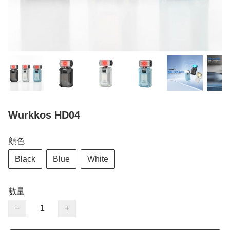
Wurkkos HD04
顏色
Black
Blue
White
數量
−
+