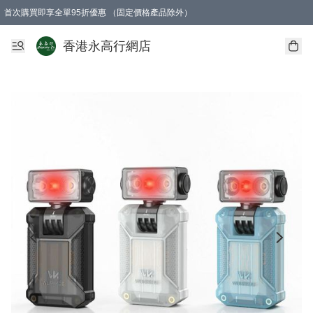
首次購買即享全單95折優惠 （固定價格產品除外）
澳門地區購物滿$800免運費
香港地區購物滿$600免運費
購買滿HK$1000即可免費獲得一個GEARLEX Small Ear Carabiner 2.0 扣環
香港永高行網店