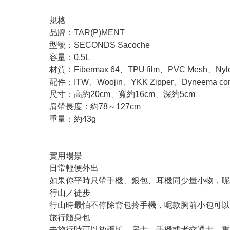
規格
品牌：TAR(P)MENT
型號：SECONDS Sacoche
容量：0.5L
材質：Fibermax 64、TPU film、PVC Mesh、Nylon
配件：ITW、Woojin、YKK Zipper、Dyneema co
尺寸：高約20cm、寬約16cm、深約5cm
肩帶長度：約78～127cm
重量：約43g
實用場景
日常輕便外出
如果你平時只帶手機、銀包、耳機同少量小物，呢
行山／徒步
行山時最怕不停除背包拎手機，呢款胸前小包可以
旅行隨身包
去旅行時可以放護照、房卡、手機或者交通卡，重