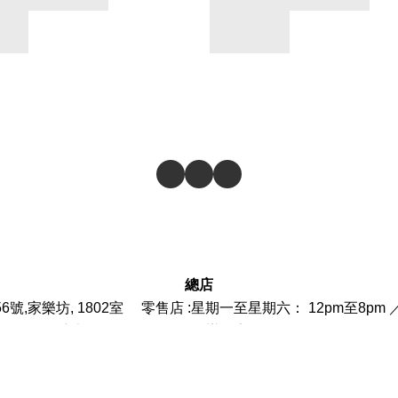
總店
6號,家樂坊, 1802室 零售店 :
星期一至星期六： 12pm至8pm 
門市部
: 852-
23966887
辦工室 : 852-27808818
附屬於 永高行戶外有限公司