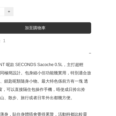
+
加至購物車
 1
−
ENT 呢款 SECONDS Sacoche 0.5L，主打超輕
同極簡設計。包身細小但功能幾實用，特別適合放
、鎖匙呢類隨身小物。最大特色係前方有一塊 透
 視窗，可以直接隔住包操作手機，唔使成日拎出拎
山、散步、旅行或者日常外出都幾方便。

薄身，貼住身體唔會覺得累贅，活動時都比較靈