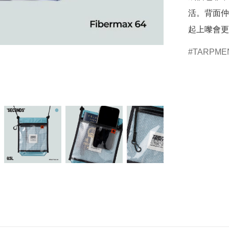
活。背面仲
起上嚟會更
TARPME