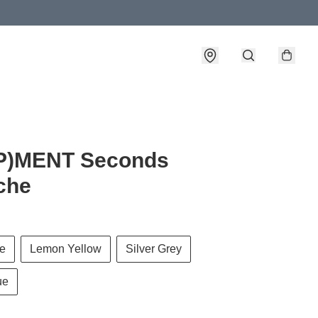
P)MENT Seconds
che
e
Lemon Yellow
Silver Grey
ue