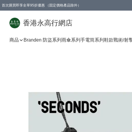
首次購買即享全單95折優惠 （固定價格產品除外）
澳門地區購物滿$800免運費
香港地區購物滿$600免運費
購買滿HK$1000即可免費獲得一個GEARLEX Small Ear Carabiner 2.0 扣環
香港永高行網店
商品
Branden 防盜系列
雨傘系列
手電筒系列
鞋款
戰術/射