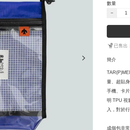
數量
−
已售出：
簡介
TAR(P)M
量、超貼身
手機、卡片
明 TPU
入，對於行
成個包非常