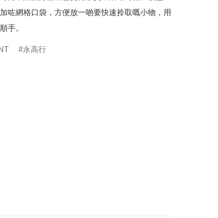
加咗網格口袋，方便放一啲要快速拎取嘅小物，用
順手。
NT
永高行