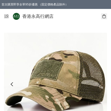
首次購買即享全單95折優惠 （固定價格產品除外）
澳門地區購物滿$800免運費
香港地區購物滿$600免運費
購買滿HK$1000即可免費獲得一個GEARLEX Small Ear Carabiner 2.0 扣環
香港永高行網店