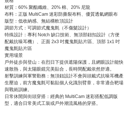
規格
材質：60% 聚酯纖維、20% 棉、20% 尼龍
布料：正版 MultiCam 迷彩防撕裂布料、優質透氣網眼布
版型：低收納感、無結構軟頂設計
調節方式：可調節式魔鬼氈（不傷髮設計）
特殊設計：專利 Notch 缺口技術、無頂部鈕扣設計（方便
配戴抗噪耳機）、正面 2x3 吋魔鬼氈貼片區、頂部 1x1 吋
魔鬼氈貼片區
實用場景
戶外徒步與登山：在烈日下提供遮陽保護，且網眼設計能快
速散熱，與太陽眼鏡完美貼合，長時間配戴依然舒適。
射擊訓練與軍警勤務：無頂鈕設計不會與頭戴式抗噪耳機產
生壓迫，前方魔鬼氈可黏貼個人化識別臂章，非常適合靶場
與戰術訓練。
日常休閒與街頭穿搭：經典的 MultiCam 迷彩搭配低調版
型，適合日常美式工裝或戶外潮流風格的穿搭。