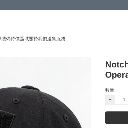
（贈品），售完即止
擊裝備
特價區域
關於我們
送貨服務
Notch
Oper
數量
−