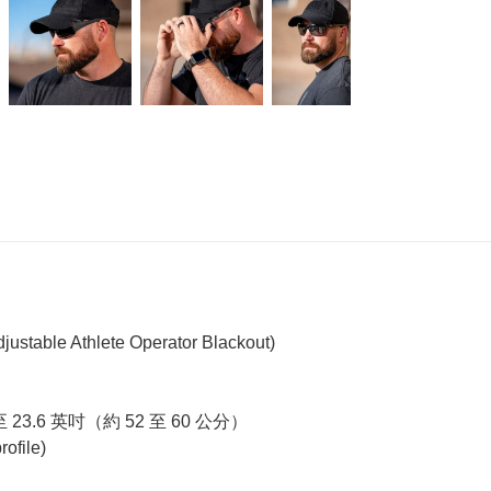
 Athlete Operator Blackout)
.6 英吋（約 52 至 60 公分）
file)