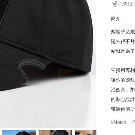
已售出：
簡介
戴帽子又戴
陽穴很不舒
帽就是為了
它採用專利
讓你的墨鏡
沿衝突。加
的貼心設計
帶給你前所
Notch