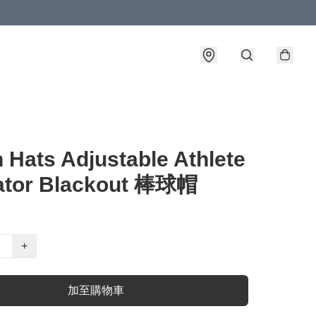
 Hats Adjustable Athlete
ator Blackout 棒球帽
+
加至購物車