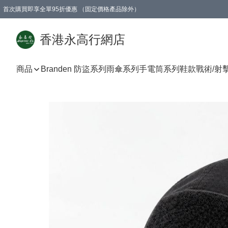
首次購買即享全單95折優惠 （固定價格產品除外）
澳門地區購物滿$800免運費
香港地區購物滿$600免運費
購買滿HK$1000即可免費獲得一個GEARLEX Small Ear Carabiner 2.0 扣環
香港永高行網店
商品
Branden 防盜系列
雨傘系列
手電筒系列
鞋款
戰術/射