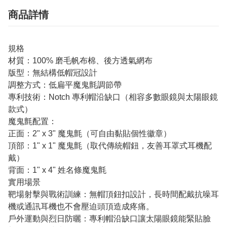
商品詳情
規格
材質：100% 磨毛帆布棉、後方透氣網布
版型：無結構低帽冠設計
調整方式：低扁平魔鬼氈調節帶
專利技術：Notch 專利帽沿缺口（相容多數眼鏡與太陽眼鏡
款式）
魔鬼氈配置：
正面：2" x 3" 魔鬼氈（可自由黏貼個性徽章）
頂部：1" x 1" 魔鬼氈（取代傳統帽鈕，友善耳罩式耳機配
戴）
背面：1" x 4" 姓名條魔鬼氈
實用場景
靶場射擊與戰術訓練：無帽頂鈕扣設計，長時間配戴抗噪耳
機或通訊耳機也不會壓迫頭頂造成疼痛。
戶外運動與烈日防曬：專利帽沿缺口讓太陽眼鏡能緊貼臉