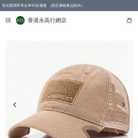
首次購買即享全單95折優惠 （固定價格產品除外）
澳門地區購物滿$800免運費
香港地區購物滿$600免運費
購買滿HK$1000即可免費獲得一個GEARLEX Small Ear Carabiner 2.0 扣環
香港永高行網店