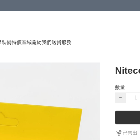
（贈品），售完即止
擊裝備
特價區域
關於我們
送貨服務
Nite
數量
−
已售出：