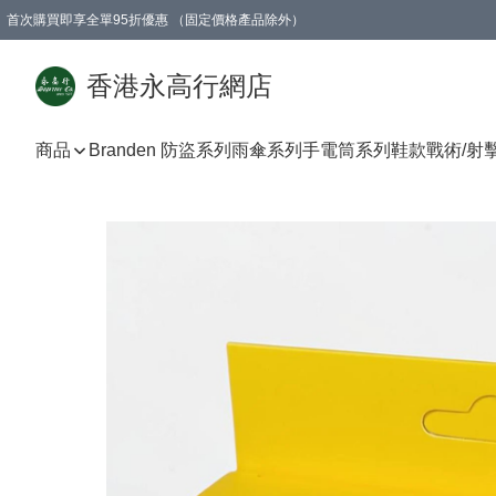
首次購買即享全單95折優惠 （固定價格產品除外）
澳門地區購物滿$800免運費
香港地區購物滿$600免運費
購買滿HK$1000即可免費獲得一個GEARLEX Small Ear Carabiner 2.0 扣環
香港永高行網店
商品
Branden 防盜系列
雨傘系列
手電筒系列
鞋款
戰術/射