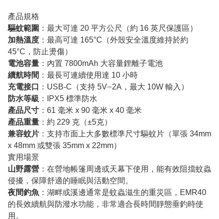
產品規格
驅蚊範圍
：最大可達 20 平方公尺（約 16 英尺保護區）
加熱溫度
：最高可達 165°C（外殼安全溫度維持於約
45°C，防止燙傷）
電池容量
：內置 7800mAh 大容量鋰離子電池
續航時間
：最長可連續使用達 10 小時
充電接口
：USB-C（支持 5V⎓2A，最大 10W 輸入）
防水等級
：IPX5 標準防水
產品尺寸
：61 毫米 x 90 毫米 x 40 毫米
產品重量
：約 229 克（±5克）
兼容蚊片
：支持市面上大多數標準尺寸驅蚊片（單張 34mm
x 48mm 或雙張 35mm x 22mm）
實用場景
山野露營
：在營地帳篷周邊或天幕下使用，能有效阻擋蚊蟲
侵擾，保障舒適的睡眠與活動空間。
夜間釣魚
：湖畔或溪邊通常是蚊蟲滋生的重災區，EMR40
的長效續航與防潑水功能，非常適合長時間靜態垂釣時使
用。