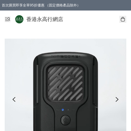
首次購買即享全單95折優惠 （固定價格產品除外）
澳門地區購物滿$800免運費
香港地區購物滿$600免運費
購買滿HK$1000即可免費獲得一個GEARLEX Small Ear Carabiner 2.0 扣環
香港永高行網店