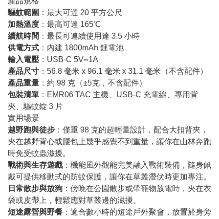
產品規格
驅蚊範圍
：最大可達 20 平方公尺
加熱溫度
：最高可達 165℃
續航時間
：最長可連續使用達 3.5 小時
供電方式
：內建 1800mAh 鋰電池
輸入電壓
：USB-C 5V⎓1A
產品尺寸
：56.8 毫米 x 96.1 毫米 x 31.1 毫米（不含配件）
產品重量
：約 98 克（±5克，不含配件）
包裝清單
：EMR06 TAC 主機、USB-C 充電線、專用背
夾、驅蚊錠 3 片
實用場景
越野跑與徒步
：僅重 98 克的超輕量設計，配合大扣背夾，
夾在越野背心或腰包上幾乎感覺不到重量，讓你在山林奔跑
時免受蚊蟲滋擾。
戰術與生存遊戲
：機能風外觀能完美融入戰術裝備，隨身佩
戴可提供移動式的防蚊保護，讓你在草叢潛伏時更加專注。
日常散步與放狗
：傍晚在公園散步或帶寵物放電時，夾在衣
袋或皮帶上，輕鬆應對草叢邊的滋擾。
短途露營與野餐
：適合數小時的短途戶外聚會，放置於身旁