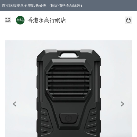
首次購買即享全單95折優惠 （固定價格產品除外）
澳門地區購物滿$800免運費
香港地區購物滿$600免運費
購買滿HK$1000即可免費獲得一個GEARLEX Small Ear Carabiner 2.0 扣環
香港永高行網店