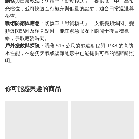
勤務與日常執法
：切換至「勤務模式」，提供低、中、高常
亮檔位，並可快速進行極亮與低量的點射，適合日常巡邏與
盤查。
戰術防衛與應急
：切換至「戰術模式」，支援變頻爆閃、變
頻爆閃點射及極亮點射，能在緊急狀況下瞬間干擾目標視
線，爭取應變時間。
戶外搜救與探險
：憑藉 515 公尺的超遠射程與 IPX8 的高防
水性能，在惡劣天氣或複雜地形中也能提供可靠的遠距離照
明。
你可能感興趣的商品