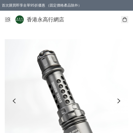
首次購買即享全單95折優惠 （固定價格產品除外）
澳門地區購物滿$800免運費
香港地區購物滿$600免運費
購買滿HK$1000即可免費獲得一個GEARLEX Small Ear Carabiner 2.0 扣環
香港永高行網店