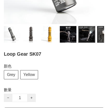
Loop Gear SK07
顏色
Grey
Yellow
數量
−
+