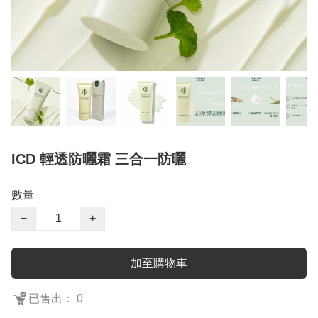
ICD 輕透防曬霜 三合一防曬
數量
−
+
加至購物車
已售出： 0