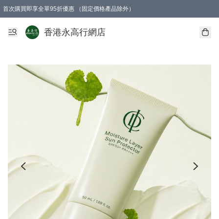
首次購買即享全單95折優惠 （固定價格產品除外）
澳門地區購物滿$800免運費
香港地區購物滿$600免運費
購買滿HK$1000即可免費獲得一個GEARLEX Small Ear Carabiner 2.0 扣環
香港永高行網店