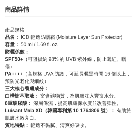
商品詳情
產品規格
品名：
ICD 輕透防曬霜 (Moisture Layer Sun Protector)
容量：
50 ml / 1.69 fl. oz.
防曬係數：
SPF50+
（可阻擋約 98% 的 UVB 紫外線，防止曬紅、曬
傷）
PA++++
（高規格 UVA 防護，可延長曬黑時間 16 倍以上，
預防光老化與細紋）
三大核心養膚成分：
白樺樹萃取液：
富含礦物質，為肌膚注入豐富水分。
8重玻尿酸：
深層保濕，提高肌膚保水度並改善彈性。
Luisant Mela XD（韓國專利第 10-1764806 號）：
有助於
肌膚水嫩亮白。
質地特點：
輕透不黏膩、清爽好吸收。