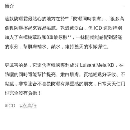
簡介
−
這款防曬霜最貼心的地方在於**「防曬同時養膚」。很多高
係數防曬擦起來容易黏膩、乾澀或泛白，但 ICD 這款特別
加入了白樺樹萃取和8重玻尿酸**，一抹開就能感覺到滿滿
的水分，幫肌膚補水、鎖水，維持整天的水嫩彈性。

更厲害的是，它還含有韓國專利成分 Luisant Mela XD，在
防曬的同時還能幫忙提亮、嫩白肌膚。質地輕透好吸收、不
黏膩，非常適合不喜歡防曬有厚重感的朋友，日常天天使用
也完全沒有負擔！
ICD
永高行