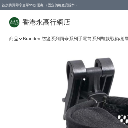
首次購買即享全單95折優惠 （固定價格產品除外）
澳門地區購物滿$800免運費
香港地區購物滿$600免運費
購買滿HK$1000即可免費獲得一個GEARLEX Small Ear Carabiner 2.0 扣環
香港永高行網店
商品
Branden 防盜系列
雨傘系列
手電筒系列
鞋款
戰術/射