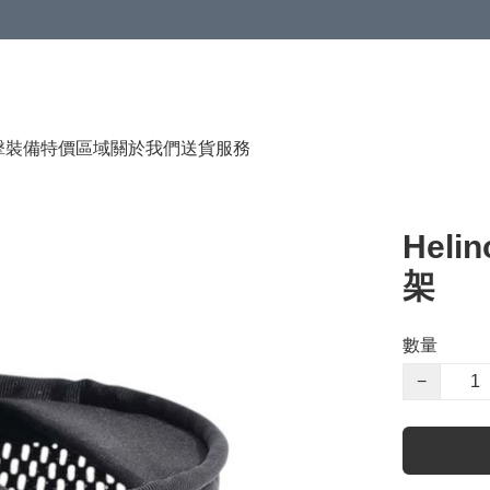
（贈品），售完即止
擊裝備
特價區域
關於我們
送貨服務
Heli
架
數量
−