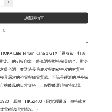
+
加至購物車
 0
−
OKA Elite Terrain Kaha 3 GTX「霧灰紫」打破
鞋老土的刻板印象，將低調與型格完美結合。鞋身
灰藍色調，並透過長毛麂皮與磨砂牛皮的材質拼
極具層次的視覺與觸覺質感。不論是硬派的戶外探
市機能風的日常穿搭，上腳即能展現獨特氣場。

1920，原價：HK$2400（因貨源關係，價格或會
致電確認現貨情況。）
