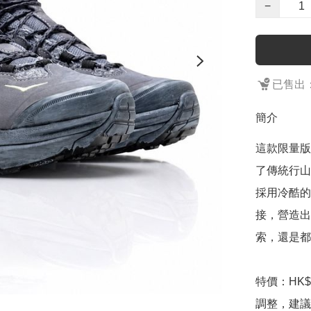
−
已售出：
簡介
這款限量版 H
了傳統行山
採用冷酷的
接，營造出
索，還是都
特價：HK$
調整，建議