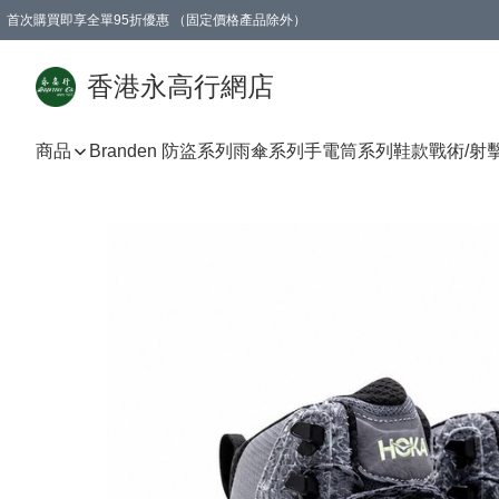
首次購買即享全單95折優惠 （固定價格產品除外）
澳門地區購物滿$800免運費
香港地區購物滿$600免運費
購買滿HK$1000即可免費獲得一個GEARLEX Small Ear Carabiner 2.0 扣環
香港永高行網店
商品
Branden 防盜系列
雨傘系列
手電筒系列
鞋款
戰術/射