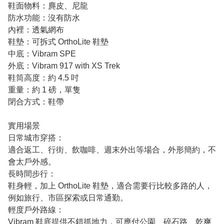
鞋面物料：麂皮、尼龍
防水功能：沒有防水
內裡：透氣網布
鞋墊：可拆式 OrthoLite 鞋墊
中底：Vibram SPE
外底：Vibram 917 with XS Trek
鞋筒高度：約 4.5 吋
重量：約 1 磅，單隻
閉合方式：鞋帶
實用場景
日常城市穿搭：
適合返工、行街、飲咖啡、週末外出等場合，外形簡約，不
會太戶外感。
長時間步行：
鞋身輕，加上 OrthoLite 鞋墊，適合需要行比較多路的人，
例如旅行、市區探索或日常通勤。
輕度戶外路線：
Vibram 鞋底提供不錯抓地力，可應付公園、碎石路、乾爽