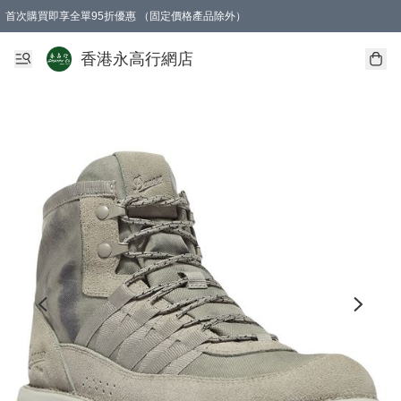
首次購買即享全單95折優惠 （固定價格產品除外）
澳門地區購物滿$800免運費
香港地區購物滿$600免運費
購買滿HK$1000即可免費獲得一個GEARLEX Small Ear Carabiner 2.0 扣環
香港永高行網店