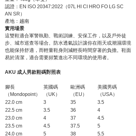
認證：EN ISO 20347:2022（07L HI CI HRO FO LG SC
AN SR）
產地：越南
實用場景
這雙鞋適合軍警執勤、戰術訓練、安保工作，以及戶外徒
步、城市巡查等場合。防水透氣設計讓你在雨天或潮濕環境
也能保持舒適，而輕量鞋身則減輕長時間穿著的負擔。鞋面
易於清潔，適合需要頻繁進出不同環境的使用者。
AKU 成人男款鞋碼對照表
腳長
英國碼
歐洲碼
美國男碼
（Mondopoint）
（UK）
（EU）
（USA）
22.0 cm
3
35
3.5
22.5 cm
3.5
36
4
23.0 cm
4
37
4.5
23.5 cm
4.5
37.5
5
24.0 cm
5
38
5.5