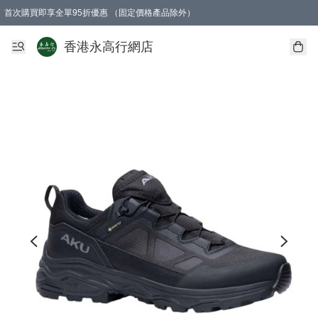
首次購買即享全單95折優惠 （固定價格產品除外）
澳門地區購物滿$800免運費
香港地區購物滿$600免運費
購買滿HK$1000即可免費獲得一個GEARLEX Small Ear Carabiner 2.0 扣環
香港永高行網店