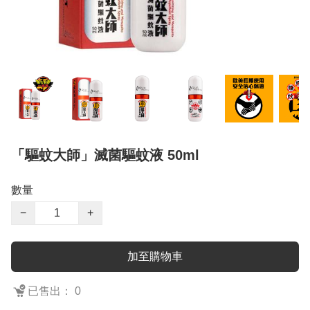
「驅蚊大師」滅菌驅蚊液 50ml
數量
−
+
加至購物車
已售出： 0