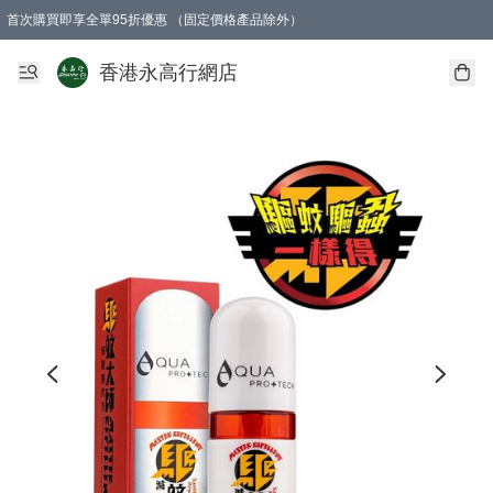
首次購買即享全單95折優惠 （固定價格產品除外）
澳門地區購物滿$800免運費
香港地區購物滿$600免運費
購買滿HK$1000即可免費獲得一個GEARLEX Small Ear Carabiner 2.0 扣環
香港永高行網店