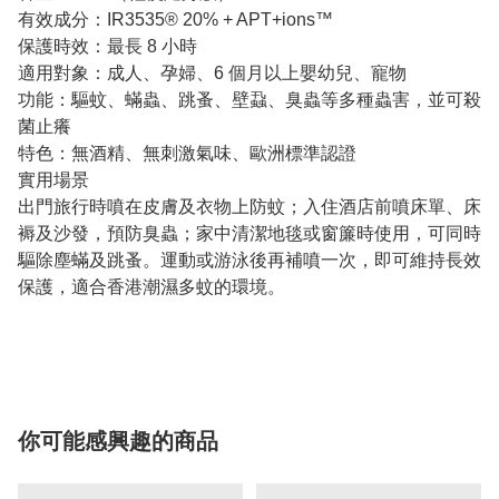
有效成分：IR3535® 20% + APT+ions™
保護時效：最長 8 小時
適用對象：成人、孕婦、6 個月以上嬰幼兒、寵物
功能：驅蚊、蟎蟲、跳蚤、壁蝨、臭蟲等多種蟲害，並可殺
菌止癢
特色：無酒精、無刺激氣味、歐洲標準認證
實用場景
出門旅行時噴在皮膚及衣物上防蚊；入住酒店前噴床單、床
褥及沙發，預防臭蟲；家中清潔地毯或窗簾時使用，可同時
驅除塵蟎及跳蚤。運動或游泳後再補噴一次，即可維持長效
保護，適合香港潮濕多蚊的環境。
你可能感興趣的商品